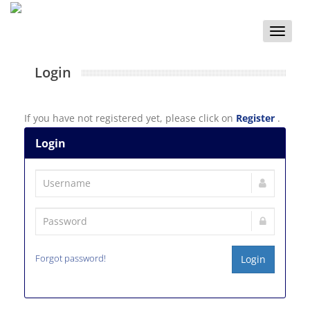
Toggle
naviga
Login
If you have not registered yet, please click on
Register
.
Login
Forgot password!
Login