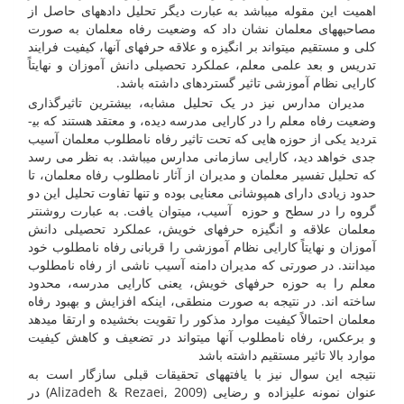
اهمیت این مقوله می­باشد به عبارت دیگر تحلیل داده­های حاصل از
مصاحبه­های معلمان نشان داد که وضعیت رفاه معلمان به صورت
کلی و مستقیم می­تواند بر انگیزه و علاقه حرفه­ای آنها، کیفیت فرایند
تدریس و بعد علمی معلم، عملکرد تحصیلی دانش آموزان و نهایتاً
کارایی نظام آموزشی تاثیر گسترده­ای داشته باشد.
مدیران مدارس نیز در یک تحلیل مشابه، بیشترین تاثیرگذاری
وضعیت رفاه معلم را در کارایی مدرسه دیده، و معتقد هستند که بی­
تردید یکی از حوزه هایی که تحت تاثیر رفاه نامطلوب معلمان آسیب
جدی خواهد دید، کارایی سازمانی مدارس می­باشد. به نظر می رسد
که تحلیل تفسیر معلمان و مدیران از آثار نامطلوب رفاه معلمان، تا
حدود زیادی دارای همپوشانی معنایی بوده و تنها تفاوت تحلیل این دو
گروه را در سطح و حوزه آسیب، می­توان یافت. به عبارت روشنتر
معلمان علاقه و انگیزه حرفه­ای خویش، عملکرد تحصیلی دانش
آموزان و نهایتاً کارایی نظام آموزشی را قربانی رفاه نامطلوب خود
می­دانند. در صورتی که مدیران دامنه آسیب ناشی از رفاه نامطلوب
معلم را به حوزه حرفه­ای خویش، یعنی کارایی مدرسه، محدود
ساخته اند. در نتیجه به صورت منطقی، اینکه افزایش و بهبود رفاه
معلمان احتمالاً کیفیت موارد مذکور را تقویت بخشیده و ارتقا می­دهد
و برعکس، رفاه نامطلوب آنها می­تواند در تضعیف و کاهش کیفیت
موارد بالا تاثیر مستقیم داشته باشد
نتیجه این سوال نیز با یافته­های تحقیقات قبلی سازگار است به
عنوان نمونه علیزاده و رضایی (Alizadeh & Rezaei, 2009) در