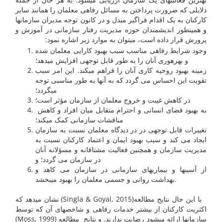
دلایلی که ضرورت پرداختن به مسائل رفاهی معلمان را همانند سایر
کارکنان به یک اقدام فراگیر مبدل و در کانون توجه مدیران سازمانها
و همینطور اندیشمندان حوزه مدیریت رفتار سازمانی در آموزش و
پرورش قرار داده است، می­توان به موارد زیر اشاره نمود:
وجود شرایط رفاهی مناسب سبب بهبود کارایی معلمان شده
و بهره­وری آنان را به طور قابل توجهی افزایش می­دهد؛
زمینه بهبود روحیه کاری آنان را فراهم می­کند. این امر سبب
تقویت این احساس می گردد که به آنها به طور مناسبی توجه
می­گردد؛
در کاهش غیبت و خروج معلمان از سازمان مؤثر است؛
به بهبود فضای انسانی و احترام متقابل میان افراد و کاهش
مناقشات سازمانی کمک می­کند؛
تغییرات قابل توجهی در در دیدگاه معلمان نسبت به سازمان
ایجاد می کند و سبب بهبود ایمان و اعتماد کارکنان نسبت به
مدیریت سازمان و همچنین فعالیت مشتاقانه و مسؤلانه آنان
در سازمان می گردد؛ و
از آسیبها و بیماریهای سازمانی در سازمان می کاهد و
بهداشت روانی و جسمی معلمان را بهبود می­بخشد.
با این حال نتایج مطالعه(Singla & Goyal, 2015) نشان می­دهد که
اکثریت کارکنان از بیشتر خدمات رفاهی و شاخصهای آن که توسط
سازمانها ارائه می­شود رضایت ندارند. و نتایج مطالعه (Moss, 1999)