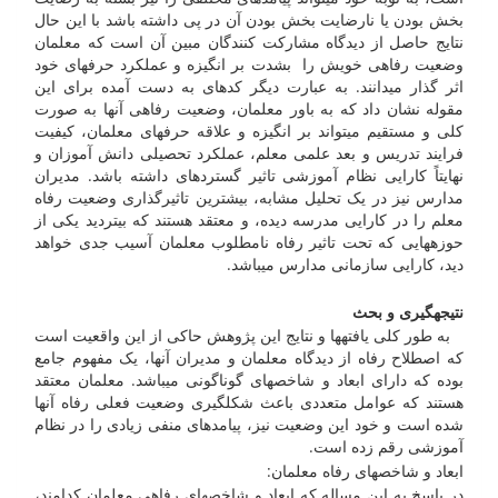
بخش بودن یا نارضایت بخش بودن آن در پی داشته باشد با این حال
نتایج حاصل از دیدگاه مشارکت کنندگان مبین آن است که معلمان
وضعیت رفاهی خویش را بشدت بر انگیزه و عملکرد حرفه­ای خود
اثر گذار می­دانند. به عبارت دیگر کدهای به دست آمده برای این
مقوله نشان داد که به باور معلمان، وضعیت رفاهی آنها به صورت
کلی و مستقیم می­تواند بر انگیزه و علاقه حرفه­ای معلمان، کیفیت
فرایند تدریس و بعد علمی معلم، عملکرد تحصیلی دانش آموزان و
نهایتاً کارایی نظام آموزشی تاثیر گسترده­ای داشته باشد. مدیران
مدارس نیز در یک تحلیل مشابه، بیشترین تاثیرگذاری وضعیت رفاه
معلم را در کارایی مدرسه دیده، و معتقد هستند که بی­تردید یکی از
حوزه­هایی که تحت تاثیر رفاه نامطلوب معلمان آسیب جدی خواهد
دید، کارایی سازمانی مدارس می­باشد.
نتیجه­گیری و بحث
به طور کلی یافته­ها و نتایج این پژوهش حاکی از این واقعیت است
که اصطلاح رفاه از دیدگاه معلمان و مدیران آنها، یک مفهوم جامع
بوده که دارای ابعاد و شاخص­های گوناگونی می­باشد. معلمان معتقد
هستند که عوامل متعددی باعث شکل­گیری وضعیت فعلی رفاه آنها
شده است و خود این وضعیت نیز، پیامدهای منفی زیادی را در نظام
آموزشی رقم زده است.
ابعاد و شاخص­های رفاه معلمان:
در پاسخ به این مساله که ابعاد و شاخص­های رفاهی معلمان کدامند،