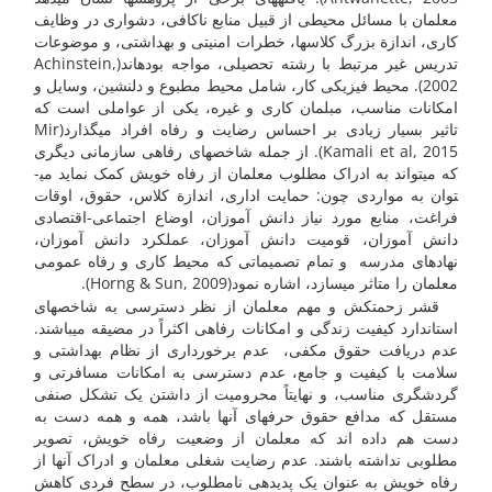
معلمان با مسائل محیطی از قبیل منابع ناکافی، دشواری در وظایف
کاری، اندازة بزرگ کلاس­ها، خطرات امنیتی و بهداشتی، و موضوعات
تدریس غیر مرتبط با رشته تحصیلی، مواجه بوده­اند(Achinstein,
2002). محیط فیزیکی کار، شامل محیط مطبوع و دلنشین، وسایل و
امکانات مناسب، مبلمان کاری و غیره، یکی از عواملی است که
تاثیر بسیار زیادی بر احساس رضایت و رفاه افراد می­گذارد(Mir
Kamali et al, 2015). از جمله شاخصهای رفاهی سازمانی دیگری
که می­تواند به ادراک مطلوب معلمان از رفاه خویش کمک نماید می­
توان به مواردی چون: حمایت اداری، اندازة کلاس، حقوق، اوقات
فراغت، منابع مورد نیاز دانش آموزان، اوضاع اجتماعی-اقتصادی
دانش آموزان، قومیت دانش آموزان، عملکرد دانش آموزان،
نهادهای مدرسه و تمام تصمیماتی که محیط کاری و رفاه عمومی
معلمان را متاثر می­سازد، اشاره نمود(Horng & Sun, 2009).
قشر زحمتکش و مهم معلمان از نظر دسترسی به شاخصهای
استاندارد کیفیت زندگی و امکانات رفاهی اکثراً در مضیقه می­باشند.
عدم دریافت حقوق مکفی، عدم برخورداری از نظام بهداشتی و
سلامت با کیفیت و جامع، عدم دسترسی به امکانات مسافرتی و
گردشگری مناسب، و نهایتاً محرومیت از داشتن یک تشکل صنفی
مستقل که مدافع حقوق حرفه­ای آنها باشد، همه و همه دست به
دست هم داده اند که معلمان از وضعیت رفاه خویش، تصویر
مطلوبی نداشته باشند. عدم رضایت شغلی معلمان و ادراک آنها از
رفاه خویش به عنوان یک پدیده­ی نامطلوب، در سطح فردی کاهش