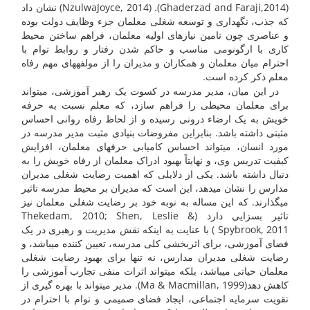
(Ghaderzad and Faraji,2014). (NzulwaJoyce, 2014) نشان داد
که جذب، نگهداری و توسعه شغلی معلمان جزء وظایف دولت بوده
و عناصری چون تامین نیازهای اولیه معلمان، فراهم ساختن محیط
کاری با ارگونومی مناسب و حاکم شدن رفتار و روابط توام با
احترام میان معلمان و همکاران و مدیران را از مولفه­های مهم رفاه
معلم ذکر کرده است.
در این میان، مدیر مدرسه در کسوت یک رهبر آموزشی، می­تواند
برای معلمان محیطی را فراهم سازد، که معلم نسبت به حرفه
خویش به یک ارضاء درونی رسیده و از لحاظ رفاه روانی احساس
مثبتی داشته باشد. بنابراین مفروضات بنیادی مثبت مدیر مدرسه در
مورد انسان، می­تواند احساس کامیابی حرفه­ای معلمان، افزایش
کیفیت تدریس وی، و نهایتاً بهبود ادراک معلمان از رفاه خویش را به
دنبال داشته باشد. یکی از دلایلی که اهمیت رضایت شغلی مدیران
مدارس را نشان می­دهد، این است که مدیران بر محیط مدرسه تاثیر
می­گذارند. که این مساله به نوبه خود بر رضایت شغلی معلمان نیز
تاثیر بسزایی دارد (Thekedam, 2010; Shen, Leslie &
Spybrook, 2011 ) با عنایت به اینکه نقش مدیریت و رهبری در یک
فضای آموزشی، برای اثربخشی کلی مدرسه، تعیین کننده می­باشد، و
رضایت شغلی مدیران مدارس، نه تنها برای بهبود رضایت شغلی
معلمان حیاتی می­باشد، بلکه می­تواند اثرات منفی تجارب آموزشی را
کاهش دهد(Ma & Macmillan, 1999). مدیر می­تواند با بهره گیری از
تقویت سرمایه اجتماعی، ایجاد فضای صمیمی و توام با احترام در