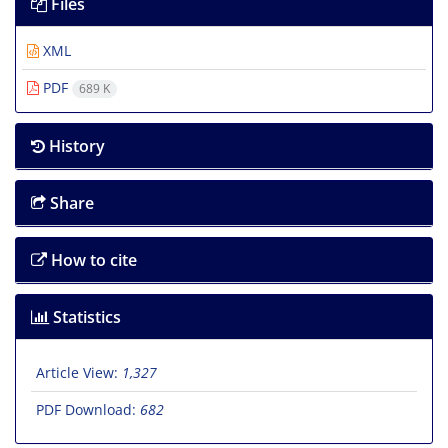
Files
XML
PDF
689 K
History
Share
How to cite
Statistics
Article View:
1,327
PDF Download:
682