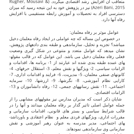
متعاقب آن افزایش رشد اقتصادی می­گردد. (Rugher, Mousavi &
Azeri Bani, 2015) نیز در پژوهش خود به این نتیجه رسید که میزان
دسترسی افراد به تحصیلات و آموزش رابطه مستقیمی با افزایش
رفاه آنها دارد.
عوامل موثر بر رفاه معلمان:
در خصوص این مساله که چه عواملی در ایجاد رفاه معلمان دخیل
می­باشد؟ تجزیه و تحلیل، سازماندهی و طبقه بندی داده­های پژوهش،
نشان می­دهد که عوامل متعدد و متنوعی در شکل گیری وضعیت
فعلی رفاه معلمان دخیل می باشد. این عوامل که در قالب مقوله­
های عمده طبقه بندی شده اند عبارتند از 1- برنامه ها، اقدامات و
الزامات سیاسی، 2- ویژگی­ها و نقش معلم، 3- استقلال حرفه­ای، 4-
کانون­های صنفی معلمان، 5- مدیریت، 6- فرایند و اقدامات اداری، 7-
کارایی نظام آموزشی، 8- نگرشها، 9- ارزشها، 10- سرمایه
اجتماعی، 11- نقش رسانه­های جمعی، 12- رفاه دانش­آموزان و 13-
الزامات اقتصادی.
شایان ذکر است که مدیران مدارس نیز مقوله­های مشابهی را از
جمله عوامل اصلی تاثیر گذار بر رفاه معلمان می­دانند و آنها را در
قالب شرایط سیاسی و بستر های قانونی، اقدامات سازمانی و
مقررات اداری، ویژگیهای فردی معلم و نظام اعتقادی و باورداشت­
های اجتماعی، مدیر مدرسه به عنوان رهبر آموزشی و نقش
سازمانی وی سازماندهی نموده­اند.