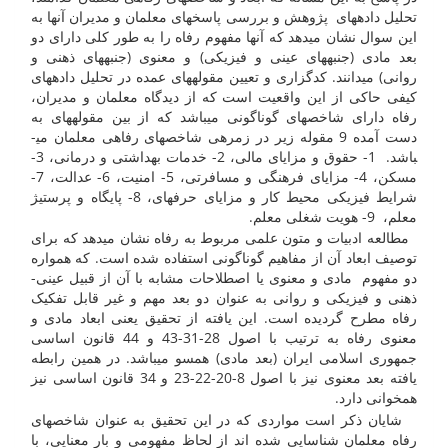
تحلیل داده­های پژوهش و بررسی پاسخ­های معلمان و مدیران آنها به
این سوال نشان می­دهد که آنها مفهوم رفاه را به طور کلی دارای دو
بعد مادی (جنبه­های عینی و فیزیکی) و معنوی (جنبه­های ذهنی و
روانی) می­دانند. کدگزاری و تعیین مقوله­های عمده در تحلیل داده­های
کیفی حاکی از این واقعیت است که از دیدگاه معلمان و مدیران،
رفاه دارای شاخص­های گوناگونی می­باشد که از بین مقوله­های به
دست آمده 9 مقوله زیر در زمره­ی شاخصهای رفاهی معلمان می­
باشد. 1- حقوق و مزایای مالی، 2- خدمات بهداشتی و درمانی، 3-
مسکن، 4- مزایای فرهنگی و مسافرتی، 5- امنیت، 6- عدالت، 7-
شرایط فیزیکی محیط کار و مزایای حرفه­ای، 8- پایگاه و پرستیژ
معلم، 9- هویت شغلی معلم.
مطالعه ادبیات و متون علمی مربوط به رفاه نشان می­دهد که برای
توصیف ابعاد آن از مفاهیم گوناگونی استفاده شده است. که همواره
دو مفهوم مادی و معنوی یا اصطلاحات مشابه با آن از قبیل عینی-
ذهنی و فیزیکی و روانی به عنوان دو بعد مهم و غیر قابل تفکیک
رفاه مطرح گردیده است. این یافته از تحقیق یعنی ابعاد مادی و
معنوی رفاه به ترتیب با اصول 28-31-43 و 44 قانون اساسی
جمهوری اسلامی ایران (بعد مادی) همسو می­باشد. در همین رابطه
یافته بعد معنوی نیز با اصول 8-20-22-23 و 34 قانون اساسی نیز
همخوانی دارد.
شایان ذکر است مواردی که در این تحقیق به عنوان شاخص­های
رفاه معلمان شناسایی شده اند از لحاظ مفهومی و بار معنایی، با