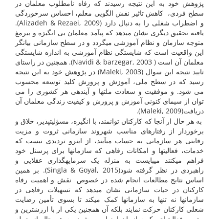
پژوهش خود به این نتیجه رسیدند که رفاه نامطلوب معلمان در
سطح فردی، کاهش تاثیر نقش الگویی معلم، احساس سرخوردگی
و اضطراب شغلی را به دنبال دارد (Alizadeh & Rezaei, 2009).
یافته تحقیق دیگری نشان می­دهد که پیآمد معلمان بی انگیزه و بی­رمغ
متوجه سازمان و نظام آموزشی می­گردد و در سطح سازمانی بیانگر
این واقعیت است که شایستگی نظام آموزشی به اندازه شایستگی
معلمان آن است ( Navidi & barzegar, 2003). همچنین در راستای
تایید نتیجه این سوال (Maleki, 2003) در پژوهش خود به این نتیجه
رسید که در سطح ملی، آموزش و پرورش کلید توسعه محسوب
می شود. و موفقیت و سعادت ملتها و آینده­ی هر کشوری را می
توان از سیمای کنونی آموزش و پرورش و کیفیت زندگی معلمان آن
دریافت(Maleki, 2009).
به هر حال از آنجا که کارکنان توانمند، با انگیزه، مسؤلیت­پذیر، خلاق و
برخوردار از رفتارهای مناسب شهروند سازمانی ثروت و مزیت
رقابتی هر سازمانی به حساب می­آیند، از این­رو تردیدی نیست که
خدمات، فعالیتها و امکانات رفاهی که سازمانها برای پرسنل خود
فراهم می­کنند می­بایست به منزله یک سرمایه­گذاری عقلایی و
راهبردی در نظر گرفته شود(Singla & Goyal, 2015). بر همین
اساس نتایج مطالعات انجام شده در خصوص نقش و اهمیت رفاه
کارکنان در حیات سازمانی نشان می­دهد که تسهیلات رفاهی در
سازمانها نه تنها به سازمانها کمک می­کند تا بسوی تأمین رضایت
شغلی کارکنان حرکت نمایند بلکه آن همچنین یکی از با ارزش­ترین و
بهترین فعالیتهای یک سازمان ارزیابی می­شود. به هر حال از جمله