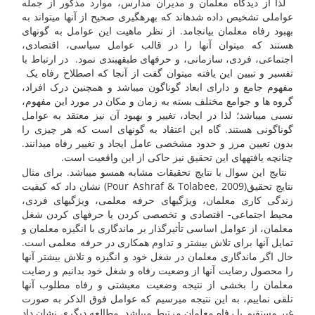
لذا از دیدگاه معلمان و مدیران مدارس، موارد مذکور از جمله
عواملی تشخیص داده شده­اند که بهره­گیری صحیح از آنها می­تواند به
بهبود رفاه معلمان بیانجامد. از نظر ماهیت این عوامل به گونه­ای
هستند که می­توان آنها را در قالب عوامل سیاسی، اقتصادی،
اجتماعی، فردی، سازمانی، و حرفه­ای طبقه­بندی نمود. در ارتباط با
تفسیر و تبیین این یافته می­توان گفت از آنجا که اصطلاح رفاه یک
مفهوم جامع و دارای ابعاد گوناگون می­باشد و همچنین درک افراد،
گروه ها و جوامع مختلف بسته به زمان و مکان در مورد این مفهوم،
نسبی می­باشد؛ لذا در ایجاد، تغییر و بهبود آن نیز معتقد به عوامل
گوناگونی هستند. گاه این اعتقاد به گونه­ای است که هر چیزی را
بدون تعیین مرز و حدود مشخصی عامل ایجاد و تغییر رفاه می­دانند.
چنانچه یافته­های این تحقیق نیز حاکی از این واقعیت است.
نتایج این سوال با نتایج تحقیقات مشابه همسو می­باشد. برای مثال
نتایج تحقیق(Pour Ashraf & Tolabee, 2009) نشان داد که کیفیت
زندگی کاری معلمان، ویژگیهای حرفه معلمی، ویژگی­های فردی،
محیط اجتماعی- اقتصادی و تخصصی کردن یا حرفه­ای کردن شغل
معلمان، از عوامل اساسی تأثیرگذار بر ماندگاری با انگیزه معلمان و
تمایل آنها برای تلاش بیشتر و تداوم همکاری در حرفه معلمی است.
حال اگر ماندگاری معلمان در شغل خود و انگیزه و تلاش بیشتر آنها
را محصول رضایت آنها از وضعیت رفاه و شغل خود بدانیم و رضایت
معلمان را بخشی از نتیجه وضعیت معیشتی و رفاه مطلوب آنها
تلقی نماییم، به این نتیجه می­رسیم که عوامل فوق الذکر به صورت
غیر مستقیم با رفاه معلمان مرتبط می­باشد. مطالعه دیگری نشان داد