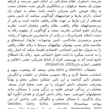
مدرسه، استقرار نظام مشارکتی در انجام امور مدرسه و فراهم
نمودن یک محیط حرفه­ای، در شکل­گیری نگرش مثبت معلمان نسبت
به رفاه خویش، تاثیر بسزایی داشته باشد. معلم به عنوان یک
انسان، دارای نیازها و خواسته­های گوناگونی می­باشد که تامین بخش
عمده­ای از این نیازها بر عهده نظام رفاهی جامعه است و یکی از
زیرمجموعه­های نظام رفاهی، نظام رفاهی معلمان است. نظریه
پردازان علوم انسانی تعاریف متعدد و گوناگونی از مفهوم رفاه به
دست داده­اند فیتزپاتریـک، در یکـی از جـامعتـرین تعریـف­هـا از رفـاه،
ضـمن برشمردن شادکامی، تأمین توجیهـات، نیازهـا، اسـتحقاق و
مقایـسه هـای نسبی به­عنوان مؤلفه­های مرتبط با رفاه، نظام رفاهی
را بـه عنـوان نظـامی اجتماعی- اقتصادی قلمداد می­کند که اصل رفاه
را به خدمت می­گیرد تـا باعث تحول اجتماعی شود. رفاه، یک اصطلاح
جامع است که به بهزیستی افراد از لحاظ فیزیکی، ذهنی، اخلاقی و
عاطفی، اشاره دارد(Fitzpatrick, 2003).
تحقیقات dworkin و saha نشان می­دهد که وضعیت مبهم و
نامناسب محیط کاری و رفاه عمومی معلمان بر خلقیات و انگیزش
معلمان تاثیر گذاشته و این تاثیر عملکرد شغلی معلم و نهایتاً
پیشرفت تحصیلی دانش آموزان را نیز تحت شعاع قرار می­دهد.
معلمان در زندگی خویش علاوه بر درگیر شدن با مسائلی مانند
مسئولیتهای آموزشی، سوء رفتار دانش آموزان و فقدان انگیزة آنها
برای یادگیری، با مسائل شغلی و چگونگی غنی ساختن آن نیز،
مواجه می­باشند(Dworkin, Gary, Saha, Lawrence, &
Antwanette, 2003). یافته­های برخی از پژوهش­ها نشان می­دهد