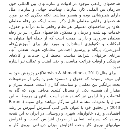
شاخص­های رفاهی موجود در ادبیات و سازمان­های بین المللی چون
سازمان بین المللی کار، سازمان بهداشت جهانی و سازمان ملل
دارای همپوشانی بوده و همسو می­باشد. نکته دیگری که در مورد
شاخص­های رفاهی معلمان قابل ذکر است، اینکه در رفاه معلمان
علاوه بر شاخص­های معمولی هر نظام رفاهی مانند درآمد و حقوق،
خدمات بهداشت و درمان و مسکن، شاخص­های دیگری نیز در رفاه
معلمان ضروری و دارای اهمیت است که از جمله آنها می­توان به
امکانات و تکنولوژی استاندارد و مورد نیاز برای آموزش(رفاه
آموزشی)، پایگاه و پرستیژ اجتماعی معلمان، هویت شغلی آنها،
مزایای حرفه­ای، شرایط مناسب محیط کار، خدمات و کالاهای
فرهنگی و اوقات فراغت مناسب، و حتی امنیت و عدالت نیز اشاره
نمود.
برای مثال (Darwish & Ahmadineia, 2011) در پژوهش خود به
این نتیجه رسیدند که حقوق و دستمزد همواره یکی از موضوعات
بحث برانگیز بین معلمان و سیاست گذاران است. اهمیت میزان و
مقدار آن همیشه یکی از مسائل کلیدی محافل بوده که گاه به
اعتصاب و نا آرامی نیز کشیده شده است. یافته­های مربوط به این
سوال با تحقیقات مشابه قبلی سازگار می­باشد برای نمونه (Baroni,
2013) در تحقیق خود با عنوان تاثیر کمی گسترش آموزش بر رشد
اقتصادی و رفاه خانوارهای شهری و روستایی در ایران به این نتیجه
رسیده که سرمایه انسانی از طریق افزایش کیفیت و افزایش
مهارت­های نیروی کار باعث افزایش میزان دریافتی نیروی کار و