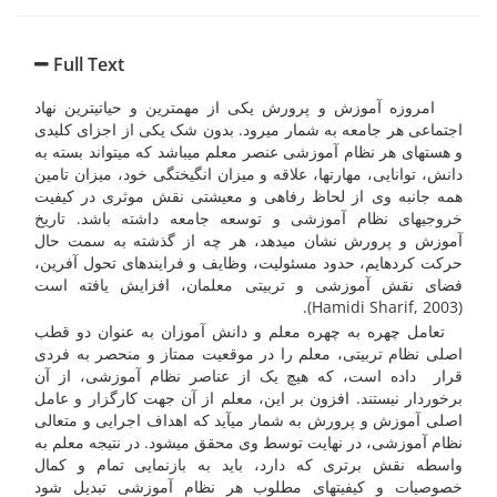
Full Text
امروزه آموزش و پرورش یکی از مهم­ترین و حیاتی­ترین نهاد
اجتماعی هر جامعه به شمار می­رود. بدون شک یکی از اجزای کلیدی
و هسته­ای هر نظام آموزشی عنصر معلم می­باشد که می­تواند بسته به
دانش، توانایی، مهارت­ها، علاقه و میزان انگیختگی خود، میزان تامین
همه جانبه وی از لحاظ رفاهی و معیشتی نقش موثری در کیفیت
خروجی­های نظام آموزشی و توسعه جامعه داشته باشد. تاریخ
آموزش و پرورش نشان می­دهد، هر چه از گذشته به سمت حال
حرکت کرده­ایم، حدود مسئولیت، وظایف و فرایندهای تحول آفرین،
فضای نقش آموزشی و تربیتی معلمان، افزایش یافته است
(Hamidi Sharif, 2003).
تعامل چهره به چهره معلم و دانش آموزان به عنوان دو قطب
اصلی نظام تربیتی، معلم را در موقعیت ممتاز و منحصر به فردی
قرار داده است، که هیچ یک از عناصر نظام آموزشی، از آن
برخوردار نیستند. افزون بر این، معلم از آن جهت کارگزار و عامل
اصلی آموزش و پرورش به شمار می­آید که اهداف اجرایی و متعالی
نظام آموزشی، در نهایت توسط وی محقق می­شود. در نتیجه معلم به
واسطه نقش برتری که دارد، باید به بازنمایی تمام و کمال
خصوصیات و کیفیت­های مطلوب هر نظام آموزشی تبدیل شود