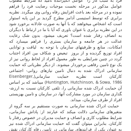
فرد به سبب کار را عوامل انگیزاننده نامید که شرایط مطلوب
عوامل مذکور در مرحله نخست موجبات رضایت فرد را فراهم
نموده و در مرحله بعد باعث افزایش رفاه روانی وی می­گردد. نظریه
برابری که توسط استیسی آدامز مطرح گردید بر این پایه استوار
است که اشخاص می­خواهند که با آنها به صورت عادلانه برخورد شود
در این نظریه برابری با عنوان باوری که آیا با ما در ارتباط با دیگران
به انصاف رفتار شده است؟ تعریف می­شود. بدون شک رعایت
عدالت در هر جامعه و سازمان بستری را فراهم می­سازد که
امکانات، منابع و ظرفیت­های سازمان با توجه به لیاقت و توانایی
افراد توزیع گردیده و از بروز تبعیض و شکاف بین افراد اجتناب
گردد در چنین شرایطی به طور معمول افراد از لحاظ روانی نیز از
یک نوع تامین رفاهی برخوردار می­شوند. از دیگر نظریاتی که حمایت
سازمانی ادراک شده به دنبال تامین نیازهای روانی- اجتماعی
کارکنان است نظریه حمایت سازمانی(Eisenberger,
Huntington, Hutchinson, & Sowa, 1986) می­باشد که بر اساس
آن حمایت ادراک شده سازمانی را، تلقی کارکنان نسبت به ارزش­
گذاری سازمان در مورد مشارکت آنها، در سازمان و تامین بهزیستی
افراد از طرف سازمان، می­داند.
حمایت ادراک شده سازمانی به صورت مستقیم بر سه گروه از
متغیرهای سازمانی دلالت می­کند که عبارتند از: پاداش سازمانی،
شرایط مطلوب کاری و انصاف و حمایت مدیران در خصوص رفتار با
کارکنان. بنابراین می­توان گفت که حمایت سازمانی ادراک شده نیز
به عنوان یکی از فرایندهای سازمانی در تامین رفاه کارکنان نقش