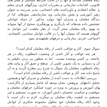
قانونی، اقدامات سازمانی و مقررات اداری، ویژگی­های فردی معلم
و نظام اعتقادی و باورداشت های اجتماعی، مدیر مدرسه به عنوان
رهبر آموزشی و نقش سازمانی وی سازماندهی نموده­اند. لذا از
دیدگاه معلمان و مدیران آنها، موارد مذکور از جمله عواملی
تشخیص داده شده­اند که بازنگری و بهره­گیری صحیح از آنها می­تواند
به بهبود رفاه معلمان منجر گردد. از نظر ماهیت، این عوامل به
گونه­ای هستند که می­توان آنها را در قالب عوامل سیاسی، اقتصادی،
اجتماعی، فردی، سازمانی و حرفه­ای طبقه­بندی نمود.
سوال سوم : آثار و عواقب ناشی از رفاه معلمان کدام است؟
هر چند عواقب و آثار ناشی از وضعیت نامطلوب رفاه در هر
جامعه، بر کسی پوشیده نیست، اما به منظور پی بردن دقیقتر به
آن و دستیابی به یک تصویر علمی از سطح و عمق آثار و پیامد های
رفاه نامطلوب معلمان یک سوال به شرح زیر مطرح گردید و به آن
پاسخ داده شد. آثار و عواقب ناشی از رفاه معلمان کدام است؟
بررسی اطلاعات به دست آمده از معلمان و مدیران آنها و همچنین
تحلیل داده­های پژوهش، نشان می­دهد که عامل بسیاری از ناکارامدی­
های آموزش و پرورش به ویژه در حوزه عملکرد حرفه­ای معلمان و
موفقیت و شکست تحصیلی دانش آموزان، به صورت مستقیم و غیر
مستقیم به کیفیت رفاه معلمان بر می­گردد. لازم به ذکر است با
وجود آنکه رفاه معلمان خود معلول مجموعه متکثری از عوامل
است، به نوبه خود می­تواند پیامدهای مختلفی را نیز بسته به رضایت