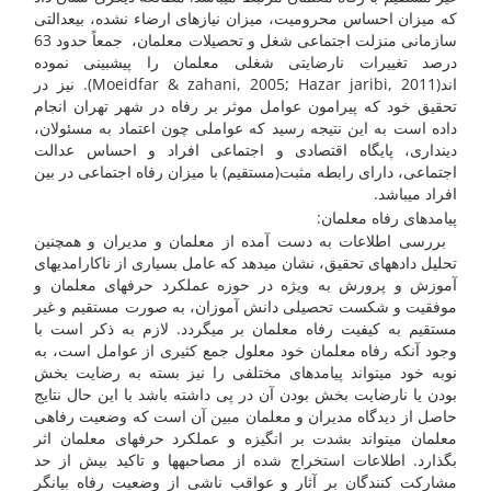
که میزان احساس محرومیت، میزان نیازهای ارضاء نشده، بی­عدالتی
سازمانی منزلت اجتماعی شغل و تحصیلات معلمان، جمعاً حدود 63
درصد تغییرات نارضایتی شغلی معلمان را پیش­بینی نموده
اند(Moeidfar & zahani, 2005; Hazar jaribi, 2011). نیز در
تحقیق خود که پیرامون عوامل موثر بر رفاه در شهر تهران انجام
داده است به این نتیجه رسید که عواملی چون اعتماد به مسئولان،
دینداری، پایگاه اقتصادی و اجتماعی افراد و احساس عدالت
اجتماعی، دارای رابطه مثبت(مستقیم) با میزان رفاه اجتماعی در بین
افراد می­باشد.
پیامدهای رفاه معلمان:
بررسی اطلاعات به دست آمده از معلمان و مدیران و همچنین
تحلیل داده­های تحقیق، نشان می­دهد که عامل بسیاری از ناکارامدی­های
آموزش و پرورش به ویژه در حوزه عملکرد حرفه­ای معلمان و
موفقیت و شکست تحصیلی دانش آموزان، به صورت مستقیم و غیر
مستقیم به کیفیت رفاه معلمان بر می­گردد. لازم به ذکر است با
وجود آنکه رفاه معلمان خود معلول جمع کثیری از عوامل است، به
نوبه خود می­تواند پیامدهای مختلفی را نیز بسته به رضایت بخش
بودن یا نارضایت بخش بودن آن در پی داشته باشد با این حال نتایج
حاصل از دیدگاه مدیران و معلمان مبین آن است که وضعیت رفاهی
معلمان می­تواند بشدت بر انگیزه و عملکرد حرفه­ای معلمان اثر
بگذارد. اطلاعات استخراج شده از مصاحبه­ها و تاکید بیش از حد
مشارکت کنندگان بر آثار و عواقب ناشی از وضعیت رفاه بیانگر