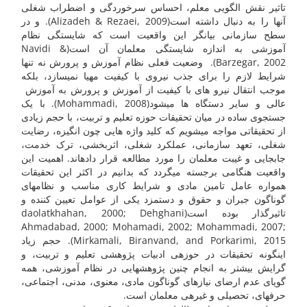
تاثیر نقش الگویی معلم، احساس سرخوردگی و اضطراب شغلی
آنها را به دنبال داشته است(Alizadeh & Rezaei, 2009). و در
سطح سازمانی بیانگر این واقعیت است که شایستگی نظام
آموزشی به اندازه شایستگی معلمان آن است(Navidi &
Barzegar, 2002). وضعیت فعلی نظام آموزش و پرورش نه تنها
شرایط لازم را برای جذب نیروی با کیفیت مهیا نمی­سازد، بلکه
موجب انتقال نیرو های با کیفیت از آموزش و پرورش به آموزش
عالی و سایر دستگاه ها می­شود(Mohammadi, 2008). با یک
جستجوی ساده در میان تحقیقات حوزه تعلیم و تربیت، با حجم زیادی
از تحقیقاتی مواجه می­شویم که کلید واژه هایی چون انگیزه، رضایت
شغلی، تعهد سازمانی، عملکرد شغلی، اثربخشی، ترک خدمت،
جابجایی و غیبت معلمان را مورد مطالعه قرار داده­اند. اهمیت این
واقعیت هنگامی برجسته می­گردد که بدانیم در اکثر این تحقیقات
همواره عامل تامین مادی و شرایط کاری مناسب و نظام­های
گوناگون جبران و حقوق و دستمزد یکی از عوامل تعیین کننده و
تاثیرگذار بوده است(daolatkhahan, 2000; Dehghani
Ahmadabad, 2000; Mohamadi, 2002; Mohammadi, 2007;
Mirkamali, Biranvand, and Porkarimi, 2015). حجم زیاد
اینگونه تحقیقات در حوزه­ی ادبیات پژوهشی تعلیم و تربیت، و
گرایش بیشتر به انجام چنین پژوهشهایی در نظام آموزشی، همه
گویای عدم ارضای نیازهای گوناگون مادی، معنوی، مدنی، اجتماعی،
حرفه­ای، تحصیلی و غیره­ی معلمان است.