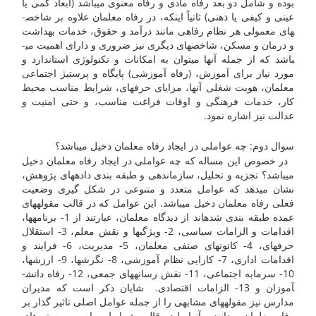
بوده و شامل دو بعد رفاه مادی و رفاه معنوی می­باشد (ابعاد کمی یا
عینی و کیفی یا ذهنی) ثانیاً اینکه، در رفاه معلمان علاوه بر شاخص­
های معمولی هر نظام رفاهی مانند درآمد و حقوق، خدمات بهداشت
و درمان و مسکن، شاخص­های دیگری نیز ضروری و دارای اهمیت می­
باشد که از جمله آنها می­توان به امکانات و تکنولوژی استاندارد و
مورد نیاز برای آموزش، (رفاه آموزشی) پایگاه و پرستیژ اجتماعی
معلمان، هویت شغلی آنها، مزایای حرفه­ای، شرایط مناسب محیط
کار، خدمات فرهنگی و اوقات فراغت مناسب، و حتی امنیت و
عدالت نیز اشاره نمود.
سوال دوم: چه عواملی در ایجاد رفاه معلمان دخیل می­باشد؟
در خصوص این مساله که چه عواملی در ایجاد رفاه معلمان دخیل
می­باشد؟ تجزیه و تحلیل، سازماندهی و طبقه بندی داده­های پژوهش،
نشان می­دهد که عوامل متعدد و متنوعی در شکل گیری وضعیت
فعلی رفاه معلمان دخیل می­باشد. این عوامل که در قالب مقوله­های
عمده طبقه بندی شده­اند از دیدگاه معلمان، عبارتند از 1- برنامه­ها،
اقدامات و الزامات سیاسی، 2- ویژگی­ها و نقش معلم، 3- استقلال
حرفه­ای، 4- کانون­های صنفی معلمان، 5- مدیریت، 6- فرایند و
اقدامات اداری، 7- کارایی نظام آموزشی، 8- نگرشها، 9- ارزشها،
10- سرمایه اجتماعی، 11- نقش رسانه­های جمعی، 12- رفاه دانش­
آموزان و 13- الزامات اقتصادی. شایان ذکر است که مدیران
مدارس نیز مقوله­های مشابهی را از جمله عوامل اصلی تاثیر گذار بر
رفاه معلمان می­دانند و آنها را در قالب شرایط سیاسی و بستر های