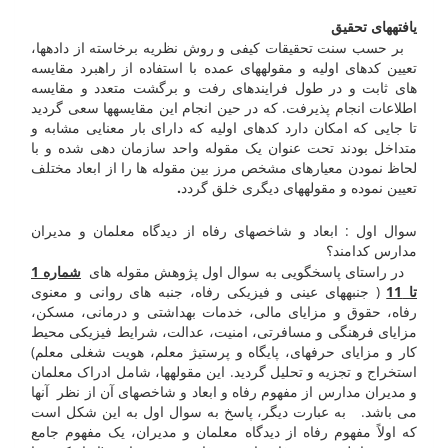
یافته­های تحقیق
بر حسب سنت تحقیقات کیفی و روش نظریه برخاسته از داده­ها،
تعیین کدهای اولیه و مقوله­های عمده با استفاده از راهبرد مقایسه
های ثابت و در طول فرایندهای رفت و برگشت متعدد و مقایسه
اطلاعات انجام پذیرفت. که در حین انجام این مقایسه­ها سعی گردید
تا جایی که امکان دارد کدهای اولیه که دارای بار معنایی مشابه و
متداخل بودند تحت عنوان یک مقوله واحد سازمان دهی شده و با
لحاظ نمودن معیارهای مشخص مرز بین مقوله ها را از ابعاد مختلف
تعیین نموده و مقوله­های دیگری خلق گردد
.
سوال اول : ابعاد و شاخصهای رفاه از دیدگاه معلمان و مدیران
مدارس کدامند؟
در راستای پاسخگویی به سوال اول پژوهش مقوله های
شماره 1
تا 11
( جنبه­های عینی و فیزیکی رفاه، جنبه های روانی و معنوی
رفاه، حقوق و مزایای مالی، خدمات بهداشتی و درمانی، مسکن،
مزایای فرهنگی و مسافرتی، امنیت، عدالت، شرایط فیزیکی محیط
کار و مزایای حرفه­ای، پایگاه و پرستیژ معلم، هویت شغلی معلم)
استخراج و تجزیه و تحلیل گردید. این مقوله­ها، شامل ادراک معلمان
و مدیران مدارس از مفهوم رفاه و ابعاد و شاخصهای آن از نظر آنها
می باشد. به عبارت دیگر، پاسخ به سوال اول به این شکل است
که اولاً مفهوم رفاه از دیدگاه معلمان و مدیران، یک مفهوم جامع