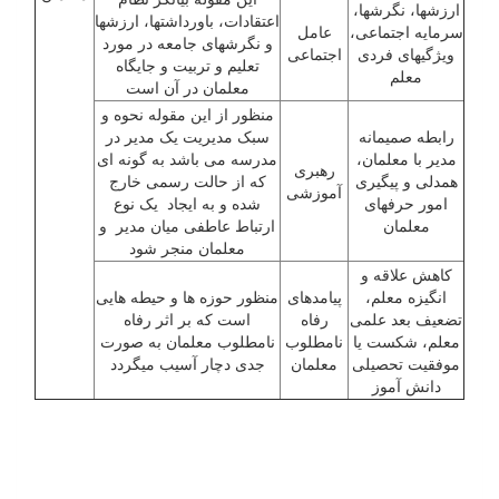
ارزشها، نگرشها،
اعتقادات، باورداشتها، ارزشها
سرمایه اجتماعی،
عامل
و نگرش­های جامعه در مورد
ویژگی­های فردی
اجتماعی
تعلیم و تربیت و جایگاه
معلم
معلمان در آن است
منظور از این مقوله نحوه و
رابطه صمیمانه
سبک مدیریت یک مدیر در
مدیر با معلمان،
مدرسه می باشد به گونه ای
رهبری
همدلی و پیگیری
که از حالت رسمی خارج
آموزشی
امور حرفه­ای
شده و به ایجاد یک نوع
معلمان
ارتباط عاطفی میان مدیر و
معلمان منجر شود
کاهش علاقه و
انگیزه معلم،
پیامدهای
منظور حوزه ها و حیطه هایی
تضعیف بعد علمی
رفاه
است که بر اثر رفاه
معلم، شکست یا
نامطلوب
نامطلوب معلمان به صورت
موفقیت تحصیلی
معلمان
جدی دچار آسیب می­گردد
دانش آموز