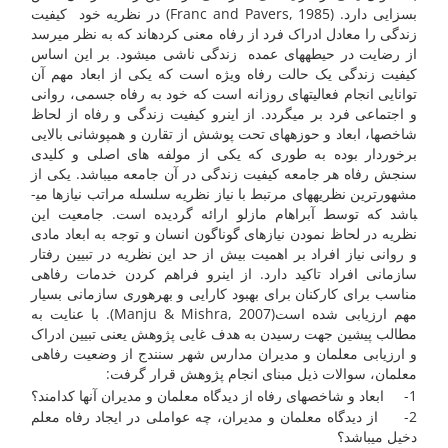
بسزایی دارد. (Franc and Pavers, 1985) در نظریه خود کیفیت
زندگی را معادل ادراک فرد از رفاه معنی کرده­اند که به نظر می­رسد
از رضایت در حیطه­های عمده زندگی ناشی می­شود. بر این اساس
کیفیت زندگی یک حالت رفاه ویژه است که یکی از ابعاد مهم آن
توانایی انجام فعالیت­های روزانه است که خود به رفاه جسمی، روانی
و اجتماعی فرد بر می­گردد. از این­رو کیفیت زندگی و رفاه از لحاظ
شاخص­ها، ابعاد و حوزه­های تحت پوشش از تقارن و همپوشانی بالایی
برخوردار بوده به طوری که یکی از مولفه های اصلی و کلیدی
سنجش رفاه هر جامعه کیفیت زندگی در آن جامعه می­باشد. یکی از
مشهورترین نظریه­های مرتبط با نیاز نظریه سلسله مراتب نیازها می­
باشد که توسط آبراهام مازلو ارائه گردیده است. جامعیت این
نظریه در لحاظ نمودن نیازهای گوناگون انسان و توجه به ابعاد مادی
و روانی نیاز افراد بر اهمیت بیش از حد این نظریه در تبیین رفتار
سازمانی افراد تاکید دارد. از اینرو فراهم کردن خدمات رفاهی
مناسب برای کارکنان برای بهبود کارایی و بهره­وری سازمانی بسیار
مهم ارزیابی شده است(Manju & Mishra, 2007). با عنایت به
مطالب پیشین جهت رسیدن به هدف غایی پژوهش یعنی تبیین ادراک
و ارزیابی معلمان و مدیران مدارس شهر سنندج از وضعیت رفاهی
معلمان، سوالات ذیل مبنای انجام پژوهش قرار گرفت:
1- ابعاد و شاخصهای رفاه از دیدگاه معلمان و مدیران آنها کدامند؟
2- از دیدگاه معلمان و مدیران، چه عواملی در ایجاد رفاه معلم
دخیل می­باشد؟