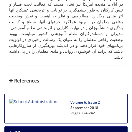
در ایالات متحده آمریکا نیز نشان می­دهد که فعالیت تحت فشار و
تنش کارکنان به طور چشمگیری بر توانایی و اثربخشی عملکرد آنها
اثر منفی می­گذارد. مع­الوصف و نظر به اهمیت و نقش وضعیت
رفاهی معلمان در بهبود عملکرد حرفه­ای آنها، سطح و کیفیت
یادگیری دانش­آموزان و در نهایت کارایی و اثربخشی نظام آموزشی،
مدیران و دست­اندرکاران نظام آموزشی کشور می­بایست بهبود
وضعیت رفاهی معلمان را به عنوان یک رسالت راهبردی در اولویت
برنامه­های خود قرار دهند و در اندیشه بهره­گیری از سازوکارهایی
باشند که برایند آن خوشنودی روانی و مادی معلمان را در پی داشته
باشد.
References
Volume 6, Issue 2
September 2018
Pages
224-242