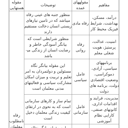
مقوله­های
مقوله
مفاهیم
توضیحات
عمده
هسته­ایی
منظور جنبه های عینی رفاه
درآمد، مسکن،
می­باشد که در تامین نیازهای
بهداشت، شرایط
رفاه مادی
زیستی انسان دخالت مستقیم
فیزیک محیط کار
دارند
منظور شرایطی است که
امنیت، عدالت،
رفاه
بیانگر آسودگی خاطر و
پرستیژ، هویت
روانی
رضایت انسان از زندگی می­
شغلی معلم
باشد
برنامه­های
این مقوله بیانگر نگاه
سیاسی، آزادی،
مسئولین و دولتمردان به امر
دموکراسی،
عامل
تعلیم و تربیت و میزان امکان
وضعیت اقتصادی
سیاسی
مشارکت سیاسی و فعالیتهای
دولت، برنامه های
مدنی معلمان است
دولت
مدیریت، فرایند و
تمام ساز و کارهای سازمانی
اقدامات اداری،
عامل
است که به نحوی در ارتقای
کانونهای صنفی،
سازمانی
کیفیت زندگی معلمان دخیل
کارایی نظام
رفاه
است
آموزشی
نامطلوب
معلمان
این مقوله بیانگر نظام