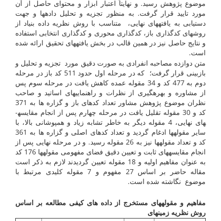
موضوع پژوهش رسید. و نهایتاً اعتبار ابزار و محتوای حاصل از آن
مورد تایید قرار گرفت. به منظور تجزیه و تحلیل داده­ها و جهت
دستیابی به یافته­های نهایی، متناسب با روش نظریه داده بنیاد از
روشهای کدگذاری باز، کدگذاری محوری و کدگذاری انتخابی استفاده
و نتایج حاصل نیز در همین قالب در بخش یافته­های تحقیق ارائه شده
است.
متن دوازده مصاحبه انفرادی به صورت دقیق مورد تجزیه و تحلیل و
بازبینی قرار گرفت؛ که در مرحله اول حدود 511 کد باز در مرحله
دوم به 477 کد و 34 مقوله عمده کاهش یافت در مرحله سوم پس
از مشاوره و بهره­گیری از نظرات و راهنمایی­های اساتید و صاحب
نظران موضوع پژوهش مشاور تعداد کدهای باز و گزاره ها به 371
کد و 30 مقوله تقلیل یافت در مرحله چهارم پس از انجام مقایسه­
های نهایی، 4 مقوله دیگر به خاطر تشابه زیاد و همپوشانی بالا، با
سایر مقوله­ها ادغام گردید و تعداد کدهای اصلی و گزاره ها به 361
کد و تعداد مقوله­ها نیز به 26 مقوله رسید. و در مرحله نهایی پس از
انجام مقایسه­های ثابت و تعیین دقیق فضای مفهومی مقوله­ها 176 کد
به عنوان مفاهیم اولیه و 18 مقوله تعیین گردیدند لازم به ذکر است
مقاله حاضر بر اساس 27 مفهوم و 7 مقوله کلیدی مرتبط با
موضوع نگاشته شده است.
مفاهیم و مقوله
های مستخرج از داده های کیفی مطالعه بر اساس
روش نظریه زمینه
ای