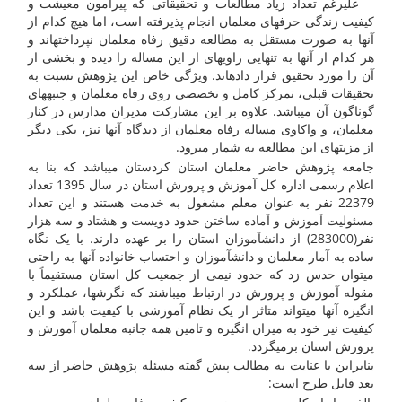
علیرغم تعداد زیاد مطالعات و تحقیقاتی که پیرامون معیشت و
کیفیت زندگی حرفه­ای معلمان انجام پذیرفته است، اما هیچ کدام از
آنها به صورت مستقل به مطالعه دقیق رفاه معلمان نپرداخته­اند و
هر کدام از آنها به تنهایی زاویه­ای از این مساله را دیده و بخشی از
آن را مورد تحقیق قرار داده­اند. ویژگی خاص این پژوهش نسبت به
تحقیقات قبلی، تمرکز کامل و تخصصی روی رفاه معلمان و جنبه­های
گوناگون آن می­باشد. علاوه بر این مشارکت مدیران مدارس در کنار
معلمان، و واکاوی مساله رفاه معلمان از دیدگاه آنها نیز، یکی دیگر
از مزیت­های این مطالعه به شمار می­رود.
جامعه پژوهش حاضر معلمان استان کردستان می­باشد که بنا به
اعلام رسمی اداره کل آموزش و پرورش استان در سال 1395 تعداد
22379 نفر به عنوان معلم مشغول به خدمت هستند و این تعداد
مسئولیت آموزش و آماده ساختن حدود دویست و هشتاد و سه هزار
نفر(283000) از دانش­آموزان استان را بر عهده دارند. با یک نگاه
ساده به آمار معلمان و دانش­آموزان و احتساب خانواده آنها به راحتی
می­توان حدس زد که حدود نیمی از جمعیت کل استان مستقیماً با
مقوله آموزش و پرورش در ارتباط می­باشند که نگرشها، عملکرد و
انگیزه آنها می­تواند متاثر از یک نظام آموزشی با کیفیت باشد و این
کیفیت نیز خود به میزان انگیزه و تامین همه جانبه معلمان آموزش و
پرورش استان برمی­گردد.
بنابراین با عنایت به مطالب پیش گفته مسئله پژوهش حاضر از سه
بعد قابل طرح است: