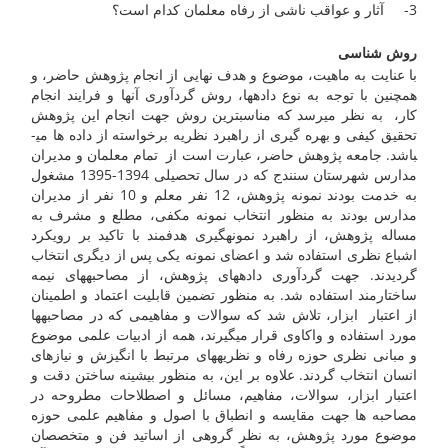
3- آثار و عواقب ناشی از رفاه معلمان کدام است؟
روش شناسی
با عنایت به ماهیت، موضوع و هدف نهایی از انجام پژوهش حاضر، و
همچنین با توجه به نوع داده­ها، روش گردآوری آنها و فرایند انجام
کار، به نظر می­رسد که مناسبترین روش جهت انجام این پژوهش
تحقیق کیفی و بهره گیری از راهبرد نظریه برخواسته از داده ها می­
باشد. جامعه پژوهش حاضر، عبارت است از تمام معلمان و مدیران
مدارس شهرستان سنندج که در سال تحصیلی 1394-1395 مشغول
به خدمت بودند نمونه پژوهش، 12 نفر معلم و 10 نفر از مدیران
مدارس بودند به منظور انتخاب نمونه مکفی، مطلع و مشرف به
مساله پژوهش، از راهبرد نمونه­گیری هدفمند با تاکید بر رویکرد
اشباع نظری استفاده شد و اعضای نمونه یکی پس از دیگری انتخاب
گردیدند. جهت گردآوری داده­های پژوهش، از مصاحبه­های نیمه
ساختارمند استفاده شد. به منظور تضمین قابلیت اعتماد و اطمینان
از اعتبار ابزار، تلاش شد که سوالات و مفاهیمی که در مصاحبه­ها
مورد استفاده و واکاوی قرار می­گیرند، همه از ادبیات علمی موضوع
و مبانی نظری حوزه رفاه و نظریه­های مرتبط با انگیزش و نیازهای
انسان انتخاب گردند. علاوه بر این، به منظور بیشینه ساختن دقت و
اعتبار ابزار، سوالات، مفاهیم، مسائل و اصطلاحات مطروحه در
مصاحبه ها جهت مقایسه و انطباق با اصول و مفاهیم علمی حوزه
موضوع مورد پژوهش، به نظر گروهی از اساتید فن و متخصصان