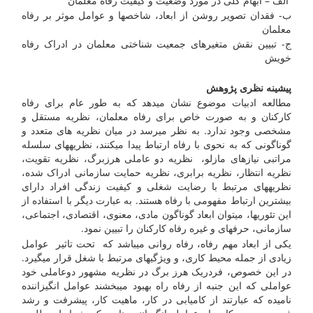
الف – ابهام کلی در مورد وضعیت و کیفیت رفاه معلمان
ب- فقدان تصویر روشن از ابعاد، شاخصها و عوامل موثر بر رفاه
معلمان
ج- تبیین نقش متغیرهای جمعیت شناختی معلمان در ادراک رفاه
خویش
پیشینه نظری پژوهش
مطالعه ادبیات موضوع نشان می­دهد که به طور عام برای رفاه
کارکنان و به صورت خاص برای رفاه معلمان، نظریه مستقل و
مشخصی وجود ندارد. به نظر می­رسد در میان نظریه های متعدد و
گوناگونی که به نحوی با رفاه ارتباط پیدا می­کنند، نظریه­های سلسله
مراتبی نیازهای مازلو، نظریه دو عاملی هرزبرگ، نظریه تقویت،
نظریه انتظار، نظریه برابری، نظریه حمایت سازمانی ادراک شده،
نظریه­های مرتبط با رضایت شغلی و کیفیت زندگی افراد دارای
بیشترین ارتباط مفهومی با رفاه هستند. به عبارت دیگر با استفاده از
این تئوریها، می­توان ابعاد گوناگون مادی، معنوی، اقتصادی، اجتماعی،
سازمانی، حرفه­ای و غیره رفاه کارکنان را تبیین نمود.
یکی از ابعاد مهم رفاه، رفاه روانی می­باشد که تحت تاثیر عوامل
زیادی از جمله محیط کاری، و ویژگیهای مرتبط با شغل قرار می­گیرد.
در این خصوص، فردریک هرز برگ در نظریه مشهور دوعاملی خود
عواملی که این جنبه از رفاه راه بهبود می­بخشند عوامل انگیزاننده
نامیده که عبارتند از کامیابی در کار، ماهیت کار، پیشرفت و رشد